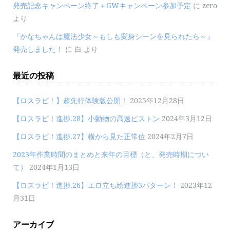
発売記念キャンペーン終了＋GWキャンペーン参加予定
に
zero
より
『かなちゃんは魔法少女～もしも変身シーンを見られたら～』
発売しました！
に
白
より
最近の投稿
【ロスラビ！】超先行体験版公開！
2025年12月28日
【ロスラビ！進捗.28】小動物の高速ピストン
2024年3月12日
【ロスラビ！進捗.27】横から見た正常位
2024年2月7日
2023年作業時間のまとめと来年の目標（と、発売時期につい
て）
2024年1月13日
【ロスラビ！進捗.26】エロ立ち絵進捗3パターン！
2023年12
月31日
アーカイブ