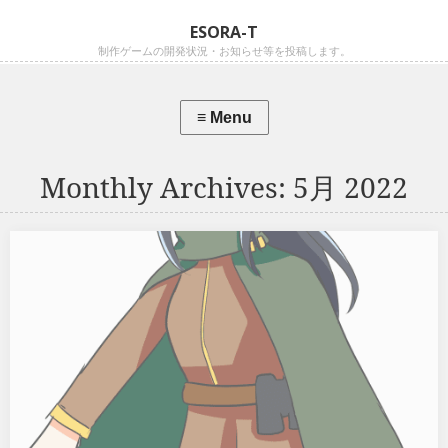
ESORA-T
制作ゲームの開発状況・お知らせ等を投稿します。
Monthly Archives:
5月 2022
【ロスラビ！進捗.7】職業紹介(4) スカウト
スカウト 次回作『ロスラビ！ ~仲間のロストを乗り越えて強く
なる3DダンジョンRPG~』の職業紹介シリーズ！第四弾は『スカウ
ト』。斥候です！ ※画像は開発中のものです。 パーティでの役割
よくあるRPGの役割で言うなら戦士と盗賊を合わせた感じになり
ます。・サポート ・宝箱の罠を解除 ・敵が隠れて…