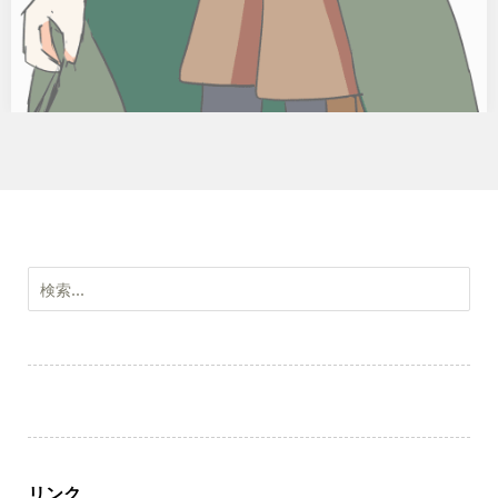
検
索:
リンク