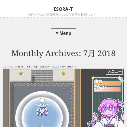
ESORA-T
制作ゲームの開発状況・お知らせ等を投稿します。
Monthly Archives:
7月 2018
時間停止怪人
かなちゃんが侵入した怪人の本拠地、『研究所』！ そこに立ち
はだかる怪人は近づくだけで『時間停止』によって敗北となってし
まいます。上手く怪人の間をくぐり抜けてゴールに辿り着かないと
いけません。 なお、この時間停止は『認識できない間に交尾され
るので、何をされたのかすぐには分からない』タイプの時間停止…