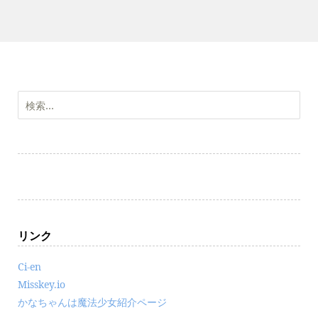
検
索:
リンク
Ci-en
Misskey.io
かなちゃんは魔法少女紹介ページ