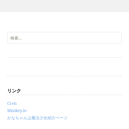
検
索:
リンク
Ci-en
Misskey.io
かなちゃんは魔法少女紹介ページ