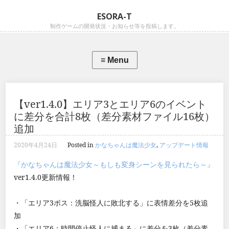
ESORA-T
制作ゲームの開発状況・お知らせ等を投稿します。
【ver1.4.0】エリア3とエリア6のイベント
に差分を合計8枚（差分素材ファイル16枚）
追加
2020年4月24日
Posted in
かなちゃんは魔法少女
,
アップデート情報
『かなちゃんは魔法少女～もしも変身シーンを見られたら～』
ver1.4.0更新情報！
・「エリア3ボス：洗脳怪人に敗北する」に表情差分を5枚追
加
・「エリア6：時間停止怪人に捕まる」に差分を3枚（差分素